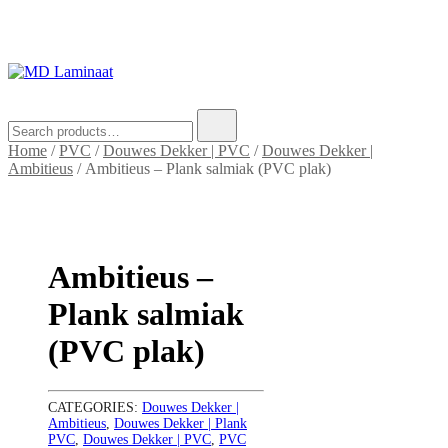
MD Laminaat
Een vloer die voelt als thuis
Search
for:
Home
/
PVC
/
Douwes Dekker | PVC
/
Douwes Dekker |
Ambitieus
/ Ambitieus – Plank salmiak (PVC plak)
Ambitieus –
Plank salmiak
(PVC plak)
CATEGORIES:
Douwes Dekker |
Ambitieus
,
Douwes Dekker | Plank
PVC
,
Douwes Dekker | PVC
,
PVC