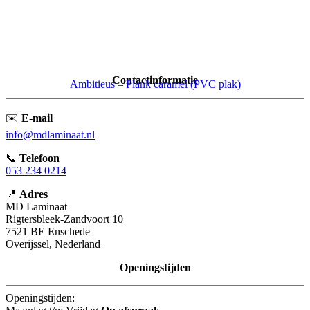
Contactinformatie
Ambitieus – Plank caramel (PVC plak)
✉️
E-mail
info@mdlaminaat.nl
📞
Telefoon
053 234 0214
📍
Adres
MD Laminaat
Rigtersbleek-Zandvoort 10
7521 BE Enschede
Overijssel, Nederland
Openingstijden
Openingstijden: