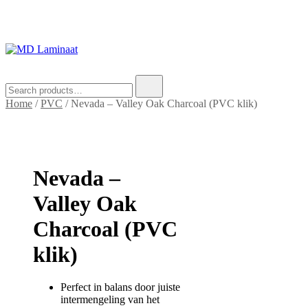
MD Laminaat
Een vloer die voelt als thuis
Search
for:
Home
/
PVC
/ Nevada – Valley Oak Charcoal (PVC klik)
Nevada –
Valley Oak
Charcoal (PVC
klik)
Perfect in balans door juiste
intermengeling van het