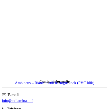
Contactinformatie
Ambitieus – Riante plank bastognekoek (PVC klik)
✉️
E-mail
info@mdlaminaat.nl
📞
Telefoon